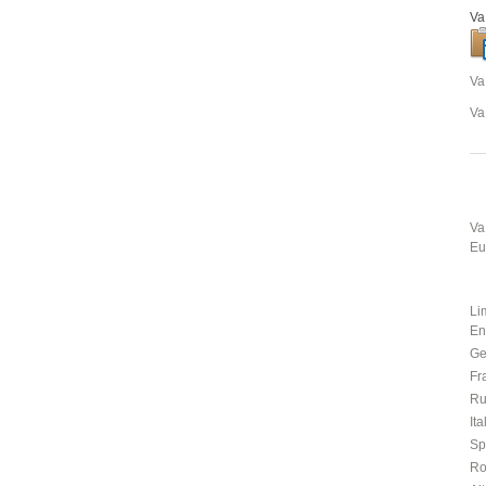
Va
Va
Va
Va
Eu
Li
En
Ge
Fr
Ru
Ita
Sp
R