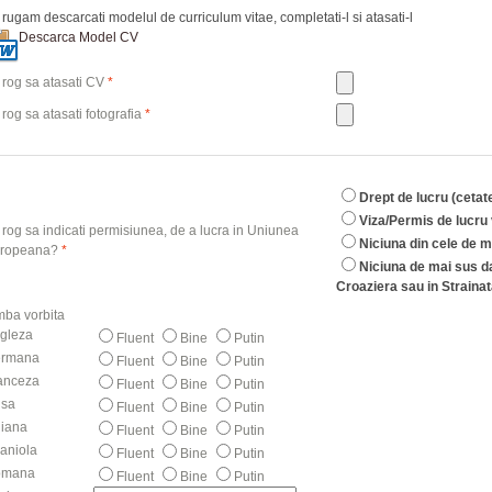
 rugam descarcati modelul de curriculum vitae, completati-l si atasati-l
Descarca Model CV
 rog sa atasati CV
*
 rog sa atasati fotografia
*
Drept de lucru (ceta
Viza/Permis de lucru v
 rog sa indicati permisiunea, de a lucra in Uniunea
Niciuna din cele de m
ropeana?
*
Niciuna de mai sus d
Croaziera sau in Strainat
mba vorbita
gleza
Fluent
Bine
Putin
rmana
Fluent
Bine
Putin
anceza
Fluent
Bine
Putin
sa
Fluent
Bine
Putin
liana
Fluent
Bine
Putin
aniola
Fluent
Bine
Putin
omana
Fluent
Bine
Putin