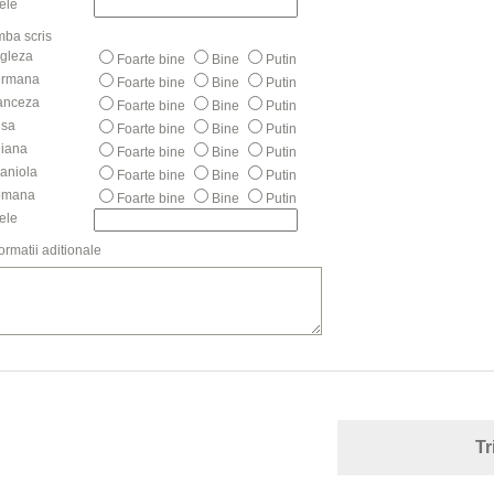
tele
mba scris
gleza
Foarte bine
Bine
Putin
rmana
Foarte bine
Bine
Putin
anceza
Foarte bine
Bine
Putin
sa
Foarte bine
Bine
Putin
liana
Foarte bine
Bine
Putin
aniola
Foarte bine
Bine
Putin
omana
Foarte bine
Bine
Putin
tele
formatii aditionale