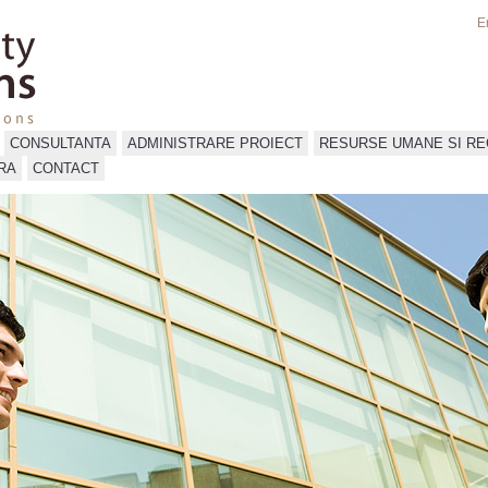
E
CONSULTANTA
ADMINISTRARE PROIECT
RESURSE UMANE SI R
RA
CONTACT