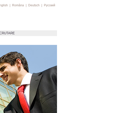
nglish
|
Româna
|
Deutsch
|
Русский
ECRUTARE