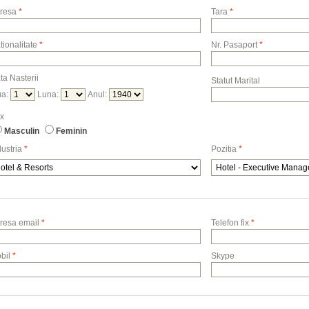
resa
*
Tara
*
tionalitate
*
Nr. Pasaport
*
ta Nasterii
Statut Marital
ua:
Luna:
Anul:
x
Masculin
Feminin
dustria
*
Pozitia
*
resa email
*
Telefon fix
*
bil
*
Skype