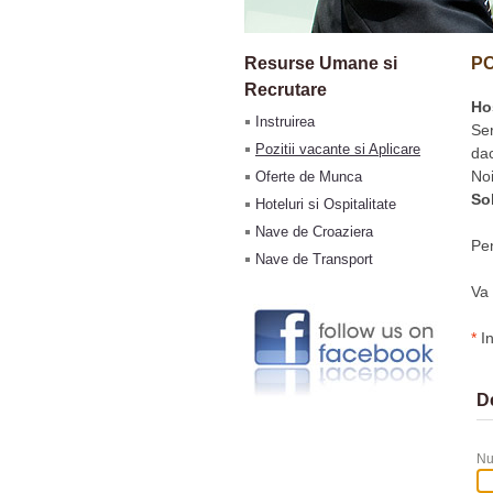
Resurse Umane si
PO
Recrutare
Ho
Instruirea
Ser
Pozitii vacante si Aplicare
dac
Noi
Oferte de Munca
So
Hoteluri si Ospitalitate
Nave de Croaziera
Pen
Nave de Transport
Va 
*
In
De
N