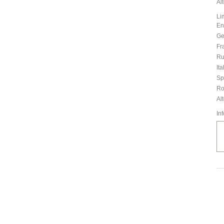
Al
Li
En
Ge
Fr
Ru
Ita
Sp
R
Al
In