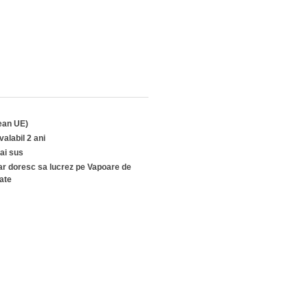
tean UE)
alabil 2 ani
ai sus
ar doresc sa lucrez pe Vapoare de
ate