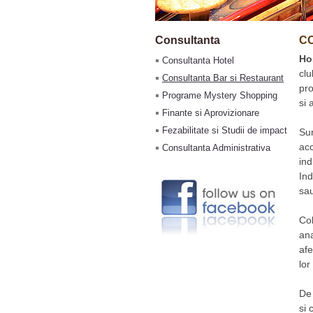
Consultanta
C
Ho
Consultanta Hotel
clu
Consultanta Bar si Restaurant
pro
Programe Mystery Shopping
si 
Finante si Aprovizionare
Fezabilitate si Studii de impact
Sun
acc
Consultanta Administrativa
ind
Ind
sau
Col
ana
afe
lor
De 
si 