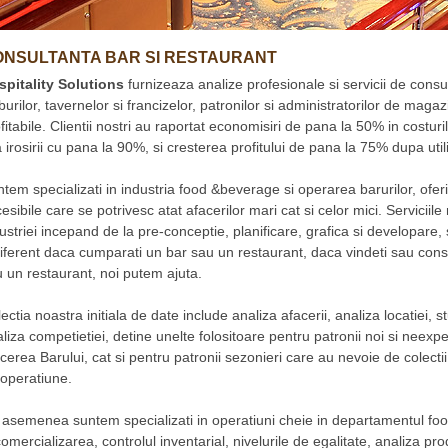
ONSULTANTA BAR SI RESTAURANT
spitality Solutions
furnizeaza analize profesionale si servicii de consul
burilor, tavernelor si francizelor, patronilor si administratorilor de magaz
fitabile. Clientii nostri au raportat economisiri de pana la 50% in costuri
a irosirii cu pana la 90%, si cresterea profitului de pana la 75% dupa util
tem specializati in industria food &beverage si operarea barurilor, oferin
esibile care se potrivesc atat afacerilor mari cat si celor mici. Serviciil
ustriei incepand de la pre-conceptie, planificare, grafica si developare, 
iferent daca cumparati un bar sau un restaurant, daca vindeti sau constr
 un restaurant, noi putem ajuta.
ectia noastra initiala de date include analiza afacerii, analiza locatiei, stu
liza competietiei, detine unelte folositoare pentru patronii noi si neexp
cerea Barului, cat si pentru patronii sezonieri care au nevoie de colecti
 operatiune.
asemenea suntem specializati in operatiuni cheie in departamentul foo
comercializarea, controlul inventarial, nivelurile de egalitate, analiza pro