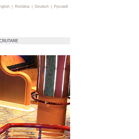
nglish
|
Româna
|
Deutsch
|
Русский
ECRUTARE