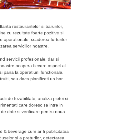
tanta restaurantelor si barurilor,
ine cu rezultate foarte pozitive si
le operationale, scaderea furturilor
izarea serviciilor noastre.
d servicii profesionale, dar si
e noastre acopera fiecare aspect al
si pana la operatiuni functionale.
uiti, sau daca planificati un bar
dii de fezabilitate, analiza pietei si
erimentati care doresc sa intre in
i de date si verificare pentru noua
d & beverage cum ar fi publicitatea
duselor si a preturilor, detectarea